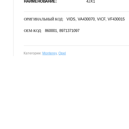
НАИМЕНОВАНИЕ:
4JX1
ОРИГИНАЛЬНЫЙ КОД:
VIDS
VA430070
VICF
VF430015
OEM-КОД:
860001
8971371097
Категории:
Monterey
,
Opel