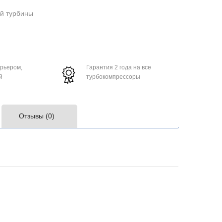
ой турбины
урьером,
Гарантия 2 года на все
й
турбокомпрессоры
Отзывы (0)