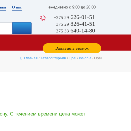
вка
О нас
ежедневно с 9:00 до 20:00
626-01-51
+375 29
826-41-51
+375 29
640-14-80
+375 33
Заказать звонок
Главная
/
Каталог турбин
/
Opel
/
Insignia
/ Opel
ону. С течением времени цена может