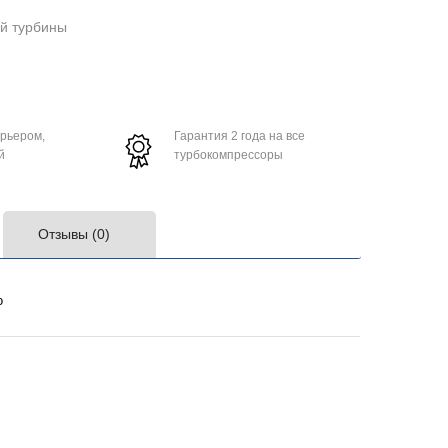
ой турбины
урьером,
Гарантия 2 года на все
й
турбокомпрессоры
Отзывы (0)
o