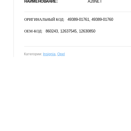
НАИМЕНОВАНИЕ:
A28NET
ОРИГИНАЛЬНЫЙ КОД:
49389-01761
49389-01760
OEM-КОД:
860243
12637545
12630850
Категории:
Insignia
,
Opel