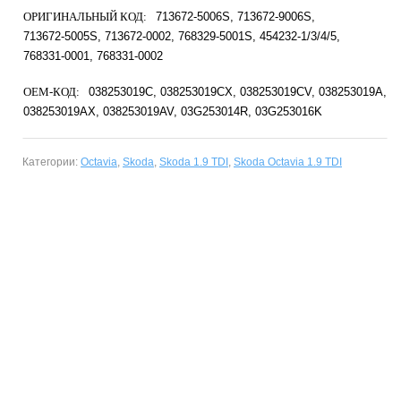
ОРИГИНАЛЬНЫЙ КОД:
713672-5006S
713672-9006S
713672-5005S
713672-0002
768329-5001S
454232-1/3/4/5
768331-0001
768331-0002
OEM-КОД:
038253019C
038253019CX
038253019CV
038253019A
038253019AX
038253019AV
03G253014R
03G253016K
Категории:
Octavia
,
Skoda
,
Skoda 1.9 TDI
,
Skoda Octavia 1.9 TDI