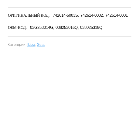
ОРИГИНАЛЬНЫЙ КОД:
742614-5003S
742614-0002
742614-0001
OEM-КОД:
03G253014G
038253016Q
038025319Q
Категории:
Ibiza
,
Seat