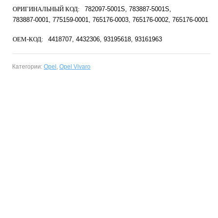
ОРИГИНАЛЬНЫЙ КОД:
782097-5001S
783887-5001S
783887-0001
775159-0001
765176-0003
765176-0002
765176-0001
OEM-КОД:
4418707
4432306
93195618
93161963
Категории:
Opel
,
Opel Vivaro