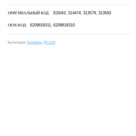
ОРИГИНАЛЬНЫЙ КОД:
315043
314474
313579
313593
OEM-КОД:
6209818311
6209818310
Категории:
Komatsu
,
PC220