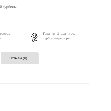
ой турбины
урьером,
Гарантия 2 года на все
й
турбокомпрессоры
Отзывы (0)