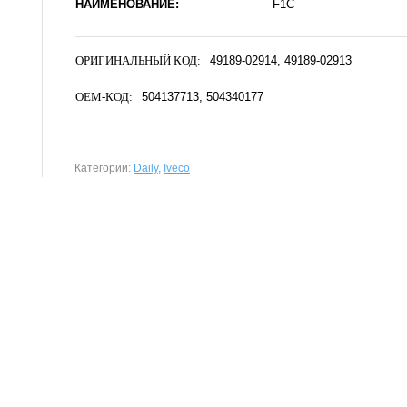
НАИМЕНОВАНИЕ:
F1C
ОРИГИНАЛЬНЫЙ КОД:
49189-02914
49189-02913
OEM-КОД:
504137713
504340177
Категории:
Daily
,
Iveco