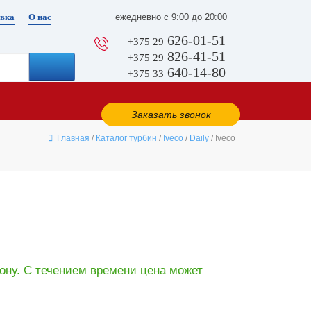
вка
О нас
ежедневно с 9:00 до 20:00
626-01-51
+375 29
826-41-51
+375 29
640-14-80
+375 33
Заказать звонок
Главная
/
Каталог турбин
/
Iveco
/
Daily
/ Iveco
ону. С течением времени цена может