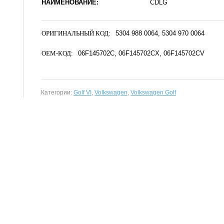
НАИМЕНОВАНИЕ:
CDLG
ОРИГИНАЛЬНЫЙ КОД:
5304 988 0064
5304 970 0064
OEM-КОД:
06F145702C
06F145702CX
06F145702CV
Категории:
Golf VI
,
Volkswagen
,
Volkswagen Golf