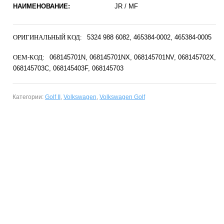
НАИМЕНОВАНИЕ:
JR / MF
ОРИГИНАЛЬНЫЙ КОД:
5324 988 6082
465384-0002
465384-0005
OEM-КОД:
068145701N
068145701NX
068145701NV
068145702X
068145703C
068145403F
068145703
Категории:
Golf II
,
Volkswagen
,
Volkswagen Golf