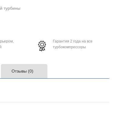
ой турбины
урьером,
Гарантия 2 года на все
й
турбокомпрессоры
Отзывы (0)