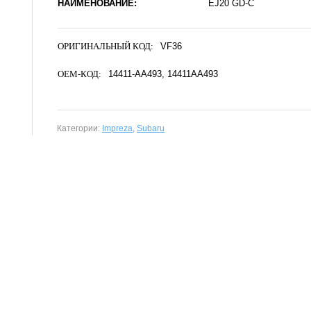
НАИМЕНОВАНИЕ:
EJ20 GD-C
ОРИГИНАЛЬНЫЙ КОД:
VF36
OEM-КОД:
14411-AA493
14411AA493
Категории:
Impreza
,
Subaru