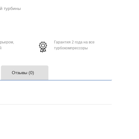
ой турбины
урьером,
Гарантия 2 года на все
й
турбокомпрессоры
Отзывы (0)