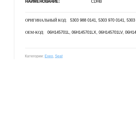
НАИМЕНОВАНИЕ:
CDHB
ОРИГИНАЛЬНЫЙ КОД:
5303 988 0141
5303 970 0141
5303
OEM-КОД:
06H145701L
06H145701LX
06H145701LV
06H1
Категории:
Exeo
,
Seat