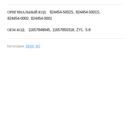
ОРИГИНАЛЬНЫЙ КОД:
824454-5002S
824454-5001S
824454-0002
824454-0001
OEM-КОД:
11657849045
11657850318
ZYL. 5-8
Категории:
BMW
,
M5